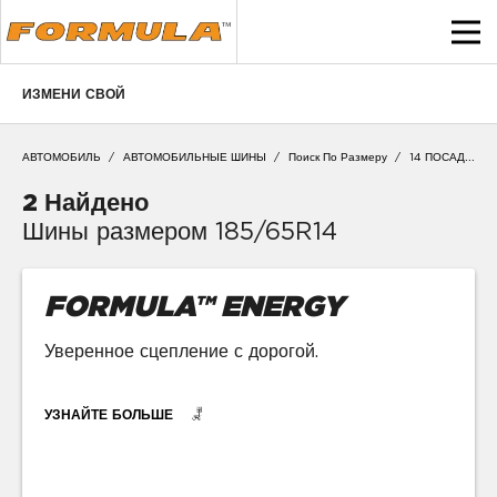
ИЗМЕНИ СВОЙ
НАЙТИ ПОДХОДЯЩИЕ ШИНЫ
ПОИСК ПО ТИПОРАЗМЕРУ
АВТОМОБИЛЬ
/
АВТОМОБИЛЬНЫЕ ШИНЫ
/
Поиск По Размеру
/
14 ПОСАДОЧНЫЙ ДИАМЕТР
01
185
НАЗАД
2 Найдено
Шины размером 185/65R14
02
65
03
R14
FORMULA™ ENERGY
Уверенное сцепление с дорогой.
04
Укажите город, чтобы проверить наличие. Например, Москва
Укажите город
УЗНАЙТЕ БОЛЬШЕ